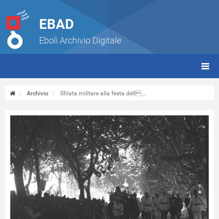
EBAD
Eboli Archivio Digitale
giorn
(tbt)
Archivio
Sfilata militare alla festa dell...