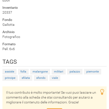
Eboli
Inventario
20337
Fondo
Gallotta
Archivio
Fotografico
Formato
Pell. 6x6
TAGS
assiste
folla
malangone
militari
palazzo
piemonte
principe
sfilata
sfondo
viale
Il tuo contributo è molto importante! Se vuoi puoi lasciare un
commento alla scheda che stai consultando per aiutarci a
migliorare il contenuto delle informazioni. Grazie!