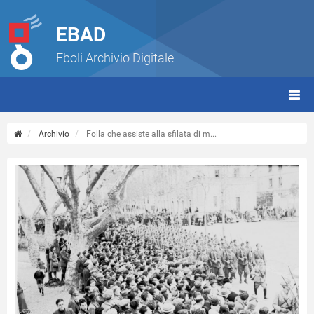
EBAD
Eboli Archivio Digitale
giorn
(tbt)
Archivio
Folla che assiste alla sfilata di m...