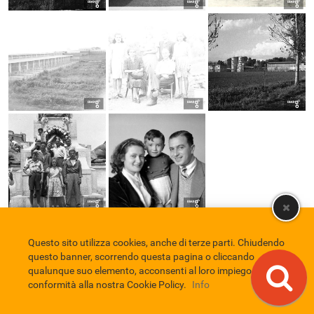
Questo sito utilizza cookies, anche di terze parti. Chiudendo
Comune di Eboli
Servizio Bibliotecario Nazionale
Privacy policy
questo banner, scorrendo questa pagina o cliccando
Credits
qualunque suo elemento, acconsenti al loro impiego in
conformità alla nostra Cookie Policy.
Info
EBAD
Eboli Archivio Digitale