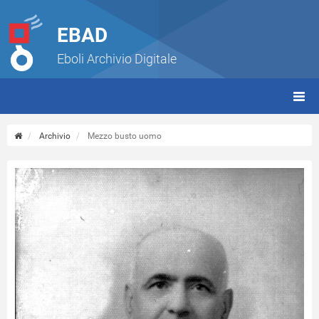
EBAD
Eboli Archivio Digitale
giorn
(tbt)
Archivio
Mezzo busto uomo