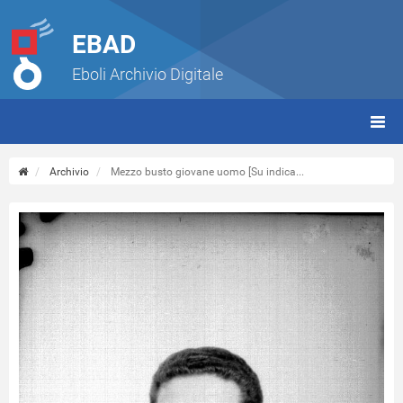
EBAD
Eboli Archivio Digitale
giorn
(tbt)
Archivio
Mezzo busto giovane uomo [Su indica...