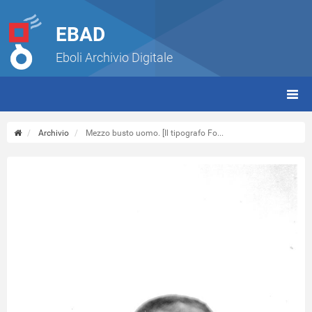
EBAD
Eboli Archivio Digitale
giorn
(tbt)
Archivio
Mezzo busto uomo. [Il tipografo Fo...