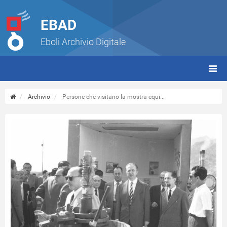
EBAD
Eboli Archivio Digitale
giorn
(tbt)
Archivio
Persone che visitano la mostra equi...