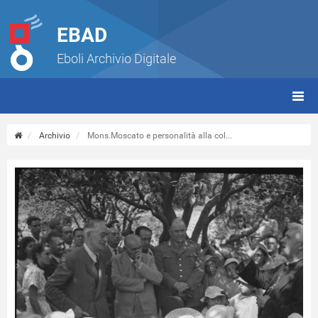
EBAD
Eboli Archivio Digitale
giorn
(tbt)
Archivio
Mons.Moscato e personalità alla col...