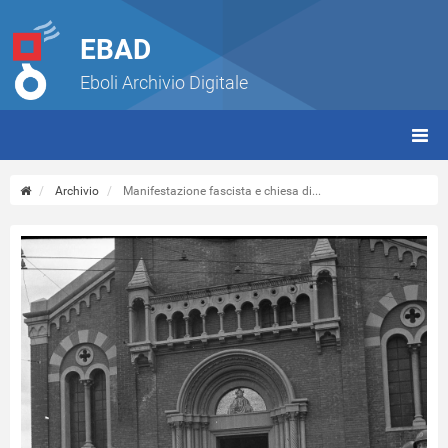
EBAD
Eboli Archivio Digitale
giorn
(tbt)
Archivio
Manifestazione fascista e chiesa di...