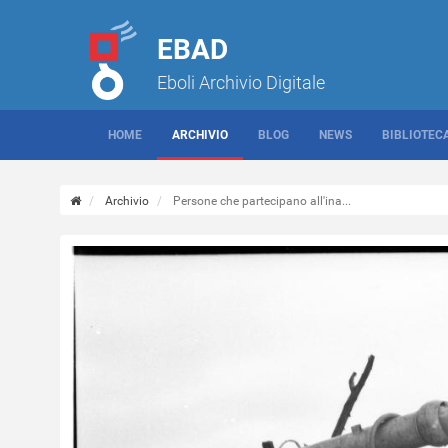
EBAD
Eboli Archivio Digitale
HOME
ARCHIVIO
BLOG
NEWS
BIBLIOTEC
Archivio
Persone che partecipano all'ina...