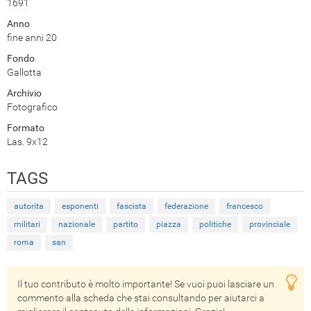
1691
Anno
fine anni 20
Fondo
Gallotta
Archivio
Fotografico
Formato
Las. 9x12
TAGS
autorita
esponenti
fascista
federazione
francesco
militari
nazionale
partito
piazza
politiche
provinciale
roma
san
Il tuo contributo è molto importante! Se vuoi puoi lasciare un
commento alla scheda che stai consultando per aiutarci a