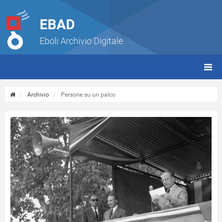
EBAD
Eboli Archivio Digitale
giorn
(tbt)
Archivio
Persone su un palco