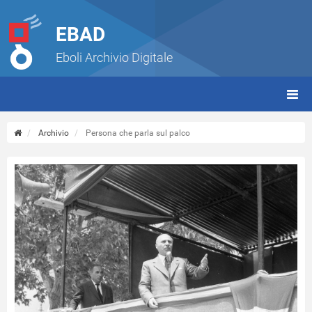
EBAD
Eboli Archivio Digitale
giorn
(tbt)
Archivio
Persona che parla sul palco