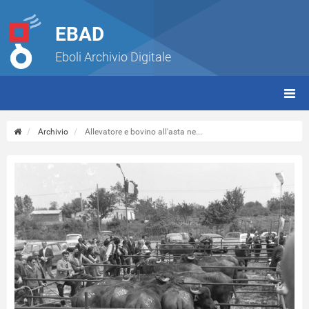
EBAD
Eboli Archivio Digitale
giorn
(tbt)
Archivio
Allevatore e bovino all'asta ne...