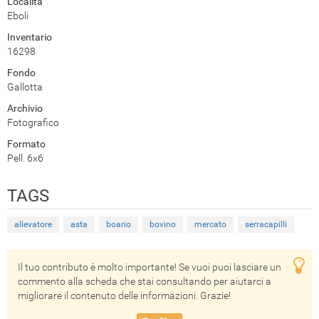
Località
Eboli
Inventario
16298
Fondo
Gallotta
Archivio
Fotografico
Formato
Pell. 6x6
TAGS
allevatore
asta
boario
bovino
mercato
serracapilli
Il tuo contributo è molto importante! Se vuoi puoi lasciare un
commento alla scheda che stai consultando per aiutarci a
migliorare il contenuto delle informazioni. Grazie!