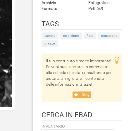
Archivio
Fotografico
Formato
Pell. 6x9
TAGS
canora
esibizione
fiera
occasione
piazza
Il tuo contributo è molto importante!
Se vuoi puoi lasciare un commento
alla scheda che stai consultando per
aiutarci a migliorare il contenuto
delle informazioni. Grazie!
Okay
CERCA IN EBAD
INVENTARIO