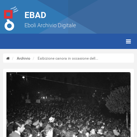
EBAD
Eboli Archivio Digitale
giorn
(tbt)
Archivio
Esibizione canora in occasione dell...