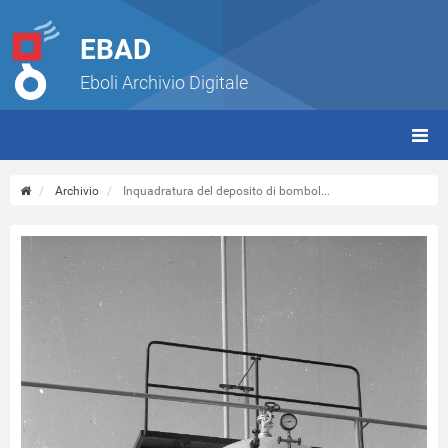
EBAD
Eboli Archivio Digitale
giorn
(tbt)
Archivio
Inquadratura del deposito di bombol...