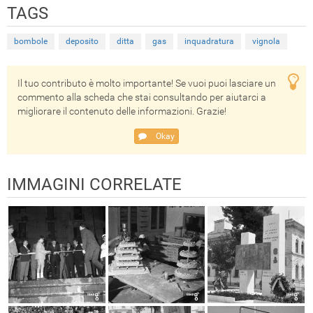
TAGS
bombole
deposito
ditta
gas
inquadratura
vignola
Il tuo contributo è molto importante! Se vuoi puoi lasciare un
commento alla scheda che stai consultando per aiutarci a
migliorare il contenuto delle informazioni. Grazie!
Okay
IMMAGINI CORRELATE