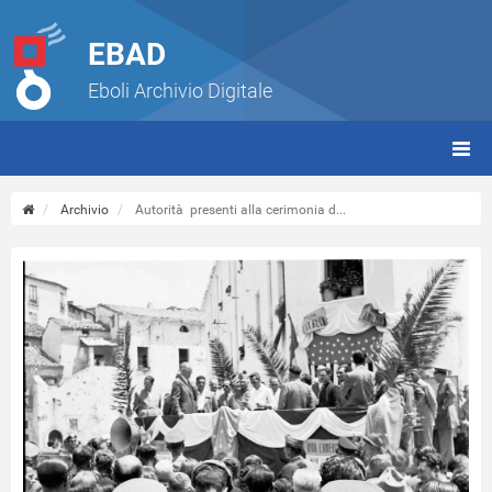
EBAD
Eboli Archivio Digitale
giorn
(tbt)
Archivio
Autorità presenti alla cerimonia d...