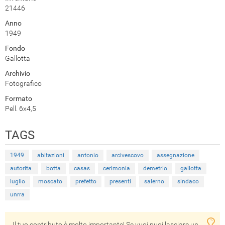
21446
Anno
1949
Fondo
Gallotta
Archivio
Fotografico
Formato
Pell. 6x4,5
TAGS
1949
abitazioni
antonio
arcivescovo
assegnazione
autorita
botta
casas
cerimonia
demetrio
gallotta
luglio
moscato
prefetto
presenti
salerno
sindaco
unrra
Il tuo contributo è molto importante! Se vuoi puoi lasciare un