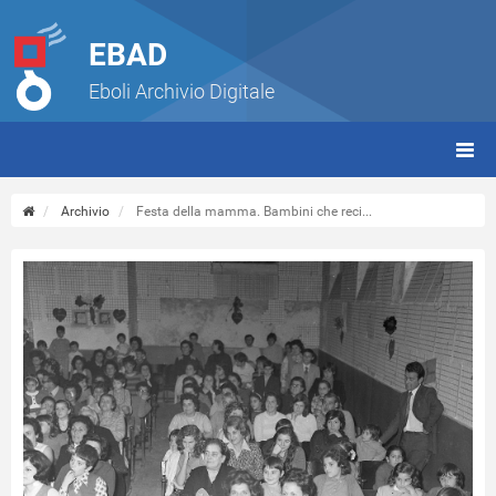
EBAD
Eboli Archivio Digitale
giorn
(tbt)
Archivio
Festa della mamma. Bambini che reci...