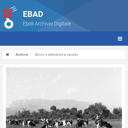
EBAD
Eboli Archivio Digitale
giorn
(tbt)
Archivio
Bovini e allevatore a cavallo