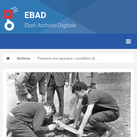
EBAD
Eboli Archivio Digitale
giorn
(tbt)
Archivio
Persone che riparano i modellini di...