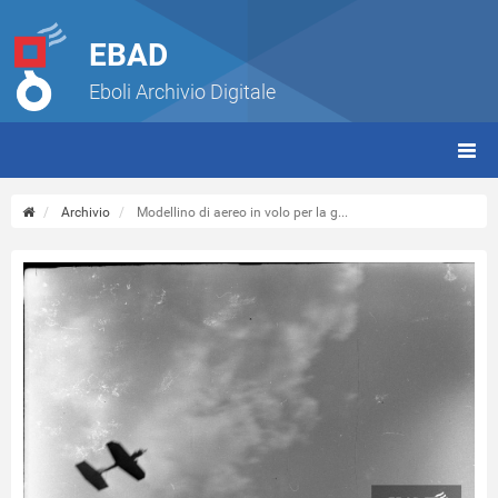
EBAD
Eboli Archivio Digitale
giorn
(tbt)
Archivio
Modellino di aereo in volo per la g...