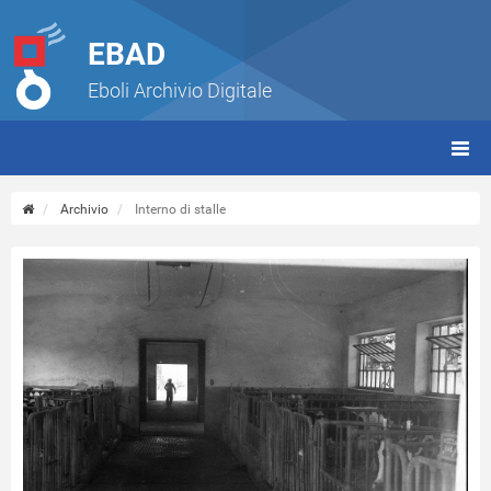
EBAD
Eboli Archivio Digitale
giorn
(tbt)
Archivio
Interno di stalle