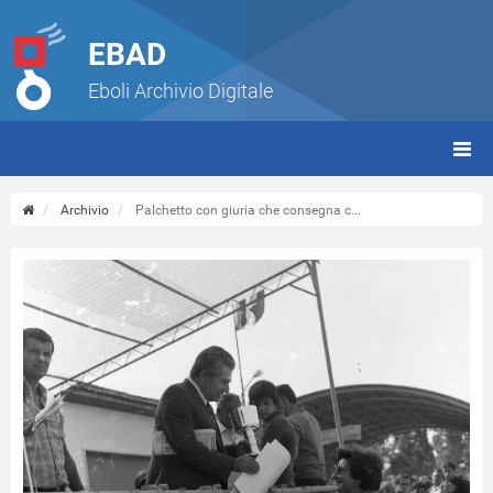
EBAD
Eboli Archivio Digitale
giorn
(tbt)
Archivio
Palchetto con giuria che consegna c...