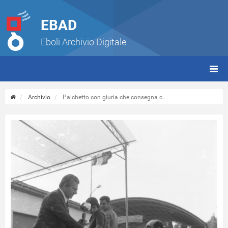
EBAD
Eboli Archivio Digitale
giorn
(tbt)
Archivio
Palchetto con giuria che consegna c...