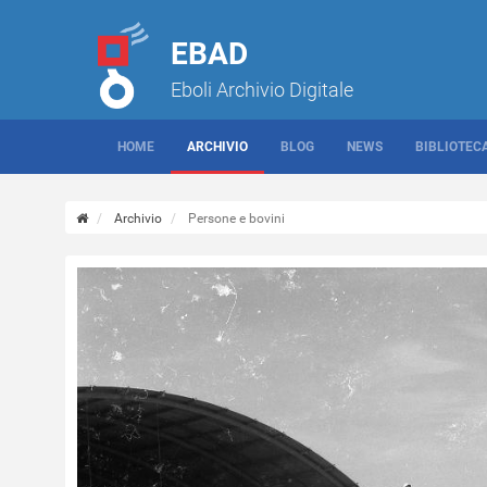
EBAD
Eboli Archivio Digitale
HOME
ARCHIVIO
BLOG
NEWS
BIBLIOTEC
Archivio
Persone e bovini