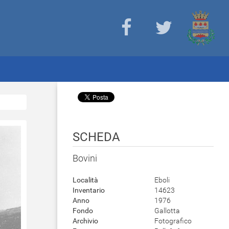
SCHEDA
Bovini
Località
Eboli
Inventario
14623
Anno
1976
Fondo
Gallotta
Archivio
Fotografico