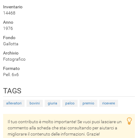
Inventario
14468
Anno
1976
Fondo
Gallotta
Archivio
Fotografico
Formato
Pell. 6x6
TAGS
allevatori
bovini
giuria
palco
premio
ricevere
Il tuo contributo è molto importante! Se vuoi puoi lasciare un
commento alla scheda che stai consultando per aiutarci a
migliorare il contenuto delle informazioni. Grazie!