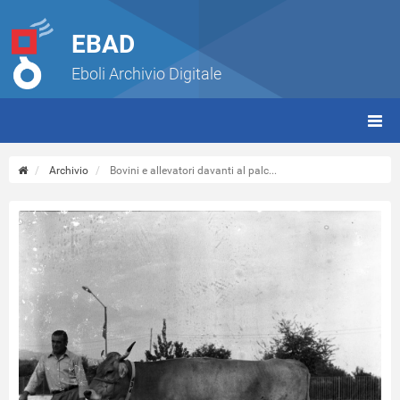
EBAD
Eboli Archivio Digitale
giorn
(tbt)
Archivio
Bovini e allevatori davanti al palc...