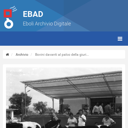
EBAD
Eboli Archivio Digitale
giorn
(tbt)
Archivio
Bovini davanti al palco della giuri...