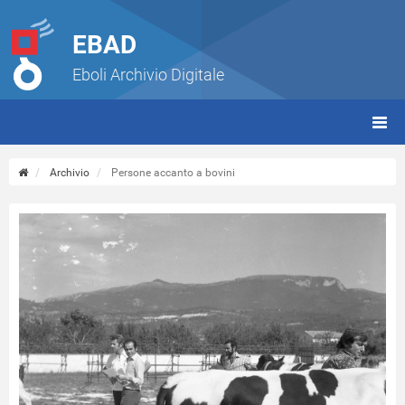
EBAD
Eboli Archivio Digitale
giorn
(tbt)
Archivio
Persone accanto a bovini