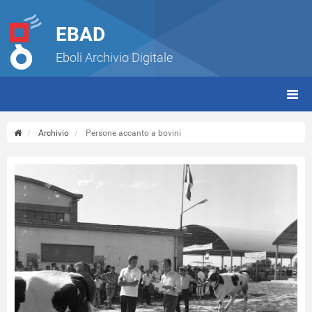
EBAD
Eboli Archivio Digitale
giorn
(tbt)
Archivio
Persone accanto a bovini