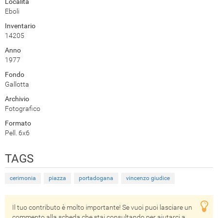
Località
Eboli
Inventario
14205
Anno
1977
Fondo
Gallotta
Archivio
Fotografico
Formato
Pell. 6x6
TAGS
cerimonia
piazza
portadogana
vincenzo giudice
Il tuo contributo è molto importante! Se vuoi puoi lasciare un
commento alla scheda che stai consultando per aiutarci a