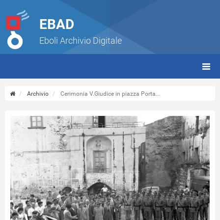
EBAD
Eboli Archivio Digitale
giorn
(tbt)
Archivio
Cerimonia V.Giudice in piazza Porta...