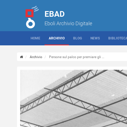
EBAD
Eboli Archivio Digitale
HOME
ARCHIVIO
BLOG
NEWS
BIBLIOTEC
Archivio
Persone sul palco per premiare gli ...