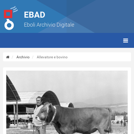
EBAD
Eboli Archivio Digitale
giorn
(tbt)
Archivio
Allevatore e bovino