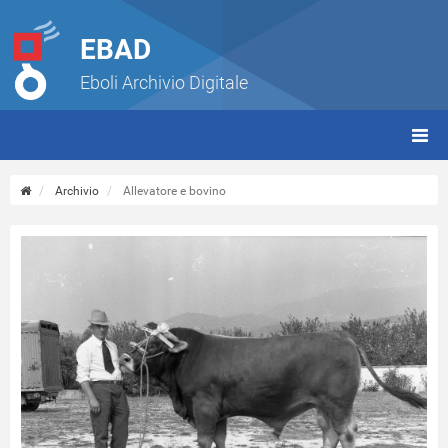
EBAD
Eboli Archivio Digitale
giorn
(tbt)
Archivio
Allevatore e bovino