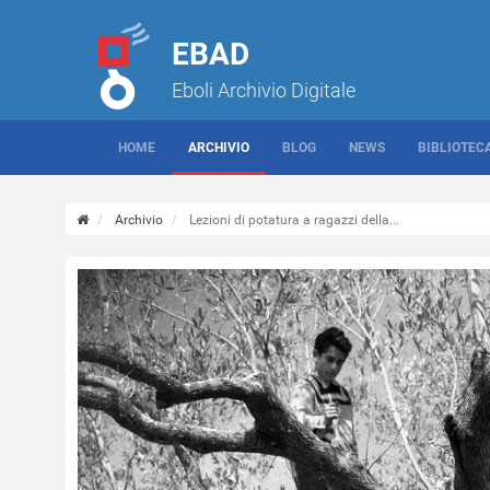
EBAD
Eboli Archivio Digitale
HOME
ARCHIVIO
BLOG
NEWS
BIBLIOTEC
Archivio
Lezioni di potatura a ragazzi della...