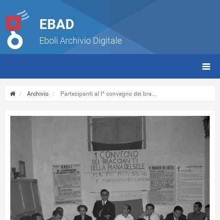
EBAD
Eboli Archivio Digitale
giorn
(tbt)
Archivio
Partecipanti al I^ convegno dei bra...