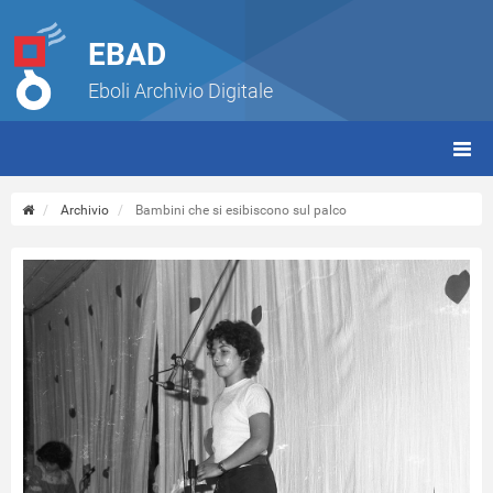
EBAD
Eboli Archivio Digitale
giorn
(tbt)
Archivio
Bambini che si esibiscono sul palco