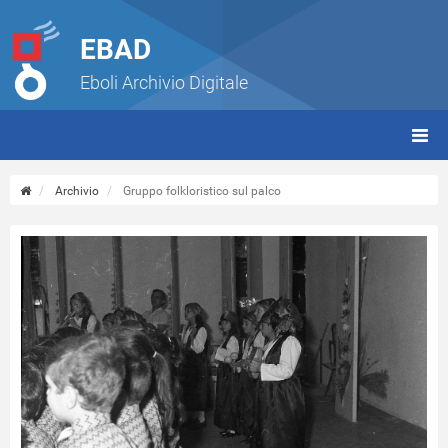
EBAD
Eboli Archivio Digitale
giorn
(tbt)
Archivio
Gruppo folkloristico sul palco