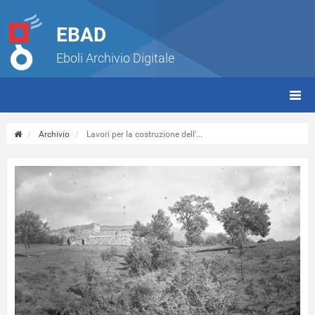
EBAD
Eboli Archivio Digitale
giorn
(tbt)
Archivio
Lavori per la costruzione dell'...