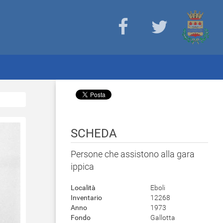
SCHEDA
Persone che assistono alla gara
ippica
Località
Eboli
Inventario
12268
Anno
1973
Fondo
Gallotta