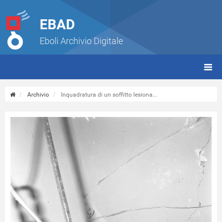
EBAD
Eboli Archivio Digitale
giorn
(tbt)
Archivio
Inquadratura di un soffitto lesiona...