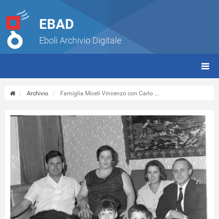
EBAD
Eboli Archivio Digitale
giorn
(tbt)
Archivio
Famiglia Miceli Vincenzo con Carlo ...