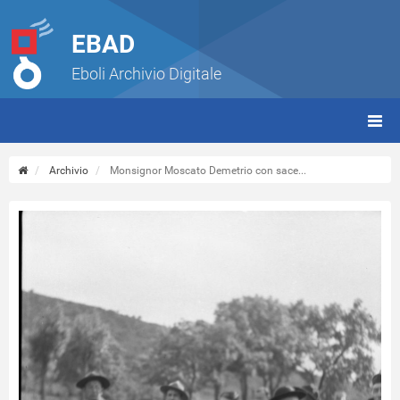
EBAD
Eboli Archivio Digitale
giorn
(tbt)
Archivio
Monsignor Moscato Demetrio con sace...