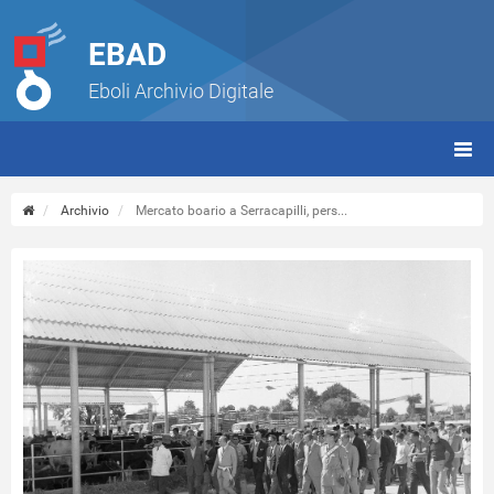
EBAD
Eboli Archivio Digitale
giorn
(tbt)
Archivio
Mercato boario a Serracapilli, pers...