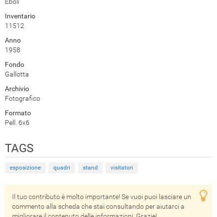
Eboli
Inventario
11512
Anno
1958
Fondo
Gallotta
Archivio
Fotografico
Formato
Pell. 6x6
TAGS
esposizione
quadri
stand
visitatori
Il tuo contributo è molto importante! Se vuoi puoi lasciare un
commento alla scheda che stai consultando per aiutarci a
migliorare il contenuto delle informazioni. Grazie!