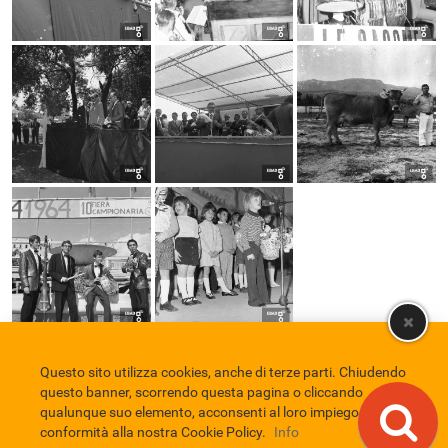
Questo sito utilizza cookies, anche di terze parti. Chiudendo
Comune di Eboli
Servizio Bibliotecario Nazionale
Privacy policy
questo banner, scorrendo questa pagina o cliccando
Credits
qualunque suo elemento, acconsenti al loro impiego in
conformità alla nostra Cookie Policy.
Info
EBAD