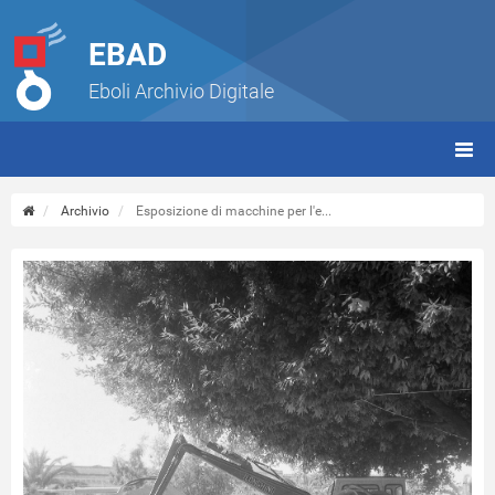
EBAD
Eboli Archivio Digitale
giorn
(tbt)
Archivio
Esposizione di macchine per l'e...