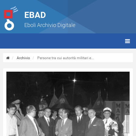
EBAD
Eboli Archivio Digitale
giorn
(tbt)
Archivio
Persone tra cui autorità militari e...