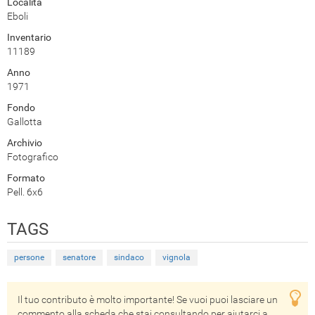
Località
Eboli
Inventario
11189
Anno
1971
Fondo
Gallotta
Archivio
Fotografico
Formato
Pell. 6x6
TAGS
persone
senatore
sindaco
vignola
Il tuo contributo è molto importante! Se vuoi puoi lasciare un
commento alla scheda che stai consultando per aiutarci a